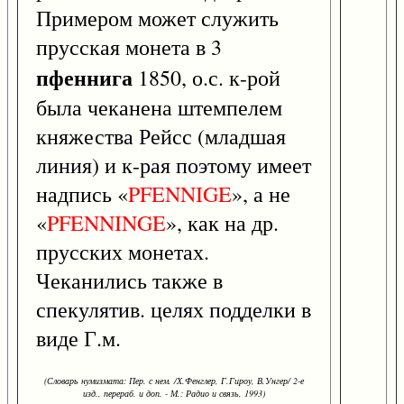
Примером может служить
прусская монета в 3
пфеннига
1850, о.с. к-рой
была чеканена штемпелем
княжества Рейсс (младшая
линия) и к-рая поэтому имеет
надпись «
PFENNIGE
», а не
«
PFENNINGE
», как на др.
прусских монетах.
Чеканились также в
спекулятив. целях подделки в
виде Г.м.
(Словарь нумизмата: Пер. с нем. /Х.Фенглер, Г.Гироу, В.Унгер/ 2-е
изд., перераб. и доп. - М.: Радио и связь, 1993)