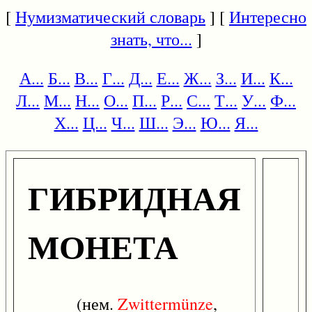
[
Нумизматический словарь
] [
Интересно
знать, что...
]
А...
Б...
В...
Г...
Д...
Е...
Ж...
З...
И...
К...
Л...
М...
Н...
О...
П...
Р...
С...
Т...
У...
Ф...
Х...
Ц...
Ч...
Ш...
Э...
Ю...
Я...
ГИБРИДНАЯ
МОНЕТА
(нем.
Zwittermünze
,