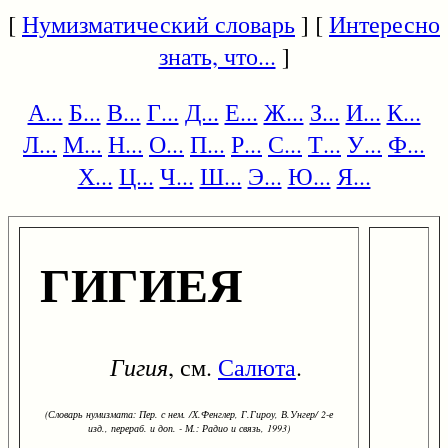
[
Нумизматический словарь
] [
Интересно
знать, что...
]
А...
Б...
В...
Г...
Д...
Е...
Ж...
З...
И...
К...
Л...
М...
Н...
О...
П...
Р...
С...
Т...
У...
Ф...
Х...
Ц...
Ч...
Ш...
Э...
Ю...
Я...
ГИГИЕЯ
Гигия
, см.
Салюта
.
(Словарь нумизмата: Пер. с нем. /Х.Фенглер, Г.Гироу, В.Унгер/ 2-е
изд., перераб. и доп. - М.: Радио и связь, 1993)