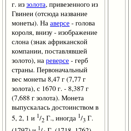
г. из
золота
, привезенного из
Гвинеи (отсюда название
монеты). На
аверсе
- голова
короля, внизу - изображение
слона (знак африканской
компании, поставлявшей
золото), на
реверсе
- герб
страны. Первоначальный
вес монеты 8,47 г (7,77 г
золота), с 1670 г. - 8,387 г
(7,688 г золота). Монета
выпускалась достоинством в
1
1
5, 2, 1 и
/
Г., иногда
/
Г.
2
3
1
(1797) и
/
Г. (1718, 1762).