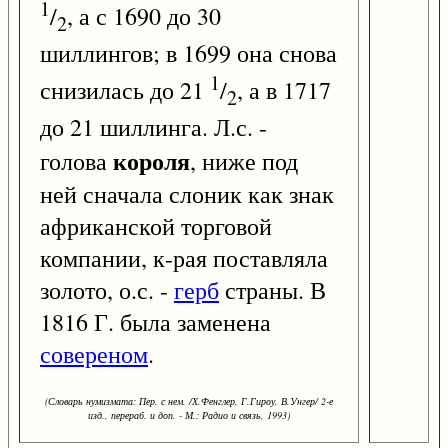
1
/
, а с 1690 до 30
2
шиллингов; в 1699 она снова
1
снизилась до 21
/
, а в 1717
2
до 21 шиллинга. Л.с. -
короля
голова
, ниже под
ней сначала слоник как знак
африканской торговой
компании, к-рая поставляла
золото, о.с. -
герб
страны. В
1816 Г. была заменена
совереном
.
(Словарь нумизмата: Пер. с нем. /Х.Фенглер, Г.Гироу, В.Унгер/ 2-е
изд., перераб. и доп. - М.: Радио и связь, 1993)