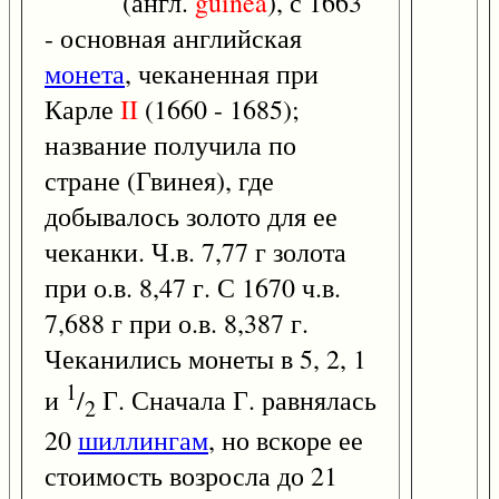
(англ.
guinea
), с 1663
- основная английская
монета
, чеканенная при
Карле
II
(1660 - 1685);
название получила по
стране (Гвинея), где
добывалось золото для ее
чеканки. Ч.в. 7,77 г золота
при о.в. 8,47 г. С 1670 ч.в.
7,688 г при о.в. 8,387 г.
Чеканились монеты в 5, 2, 1
1
и
/
Г. Сначала Г. равнялась
2
20
шиллингам
, но вскоре ее
стоимость возросла до 21