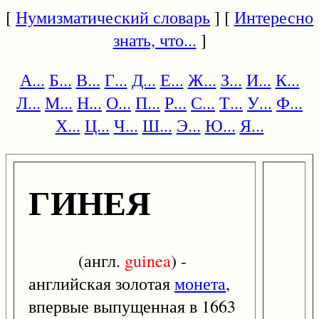
[
Нумизматический словарь
] [
Интересно
знать, что...
]
А...
Б...
В...
Г...
Д...
Е...
Ж...
З...
И...
К...
Л...
М...
Н...
О...
П...
Р...
С...
Т...
У...
Ф...
Х...
Ц...
Ч...
Ш...
Э...
Ю...
Я...
ГИНЕЯ
(англ.
guinea
) -
английская золотая
монета
,
впервые выпущенная в 1663