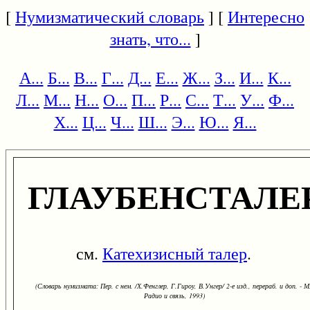
[
Нумизматический словарь
] [
Интересно
знать, что...
]
А...
Б...
В...
Г...
Д...
Е...
Ж...
З...
И...
К...
Л...
М...
Н...
О...
П...
Р...
С...
Т...
У...
Ф...
Х...
Ц...
Ч...
Ш...
Э...
Ю...
Я...
ГЛАУБЕНСТАЛЕ
см.
Катехизисный талер
.
(Словарь нумизмата: Пер. с нем. /Х.Фенглер, Г.Гироу, В.Унгер/ 2-е изд., перераб. и доп. - М
Радио и связь, 1993)