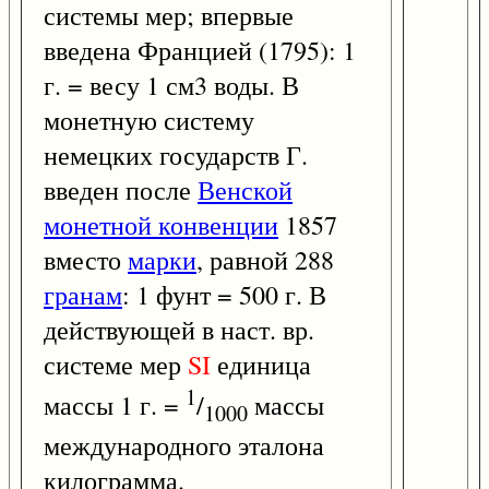
системы мер; впервые
введена Францией (1795): 1
г. = весу 1 см3 воды. В
монетную систему
немецких государств Г.
введен после
Венской
монетной конвенции
1857
вместо
марки
, равной 288
гранам
: 1 фунт = 500 г. В
действующей в наст. вр.
системе мер
SI
единица
1
массы 1 г. =
/
массы
1000
международного эталона
килограмма.