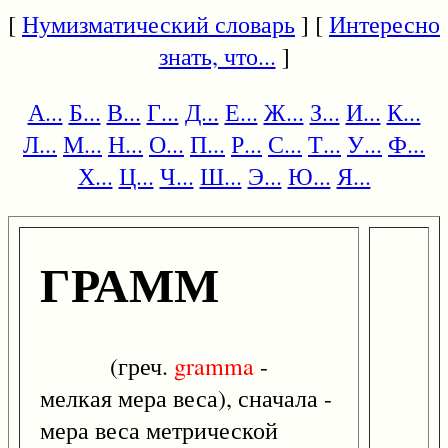
[
Нумизматический словарь
] [
Интересно
знать, что...
]
А...
Б...
В...
Г...
Д...
Е...
Ж...
З...
И...
К...
Л...
М...
Н...
О...
П...
Р...
С...
Т...
У...
Ф...
Х...
Ц...
Ч...
Ш...
Э...
Ю...
Я...
ГРАММ
(греч.
gramma
-
мелкая мера веса), сначала -
мера веса метрической