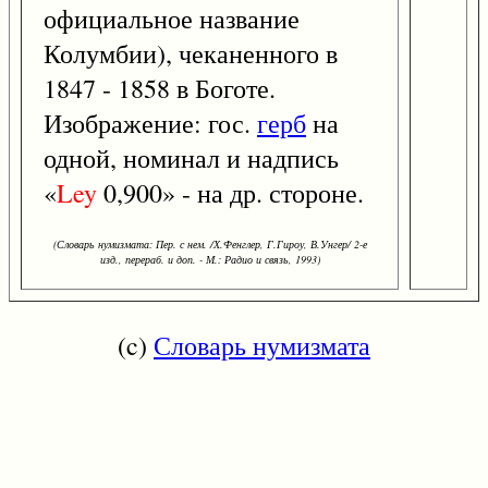
официальное название
Колумбии), чеканенного в
1847 - 1858 в Боготе.
Изображение: гос.
герб
на
одной, номинал и надпись
«
Ley
0,900» - на др. стороне.
(Словарь нумизмата: Пер. с нем. /Х.Фенглер, Г.Гироу, В.Унгер/ 2-е
изд., перераб. и доп. - М.: Радио и связь, 1993)
(c)
Словарь нумизмата