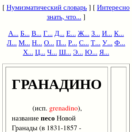
[
Нумизматический словарь
] [
Интересно
знать, что...
]
А...
Б...
В...
Г...
Д...
Е...
Ж...
З...
И...
К...
Л...
М...
Н...
О...
П...
Р...
С...
Т...
У...
Ф...
Х...
Ц...
Ч...
Ш...
Э...
Ю...
Я...
ГРАНАДИНО
(исп.
grenadino
),
песо
название
Новой
Гранады (в 1831-1857 -