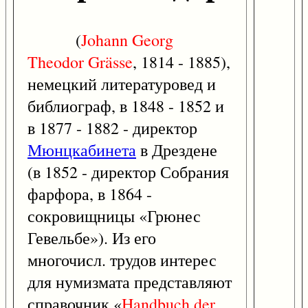
(
Johann
Georg
Theodor
Grässe
, 1814 - 1885),
немецкий литературовед и
библиограф, в 1848 - 1852 и
в 1877 - 1882 - директор
Мюнцкабинета
в Дрездене
(в 1852 - директор Собрания
фарфора, в 1864 -
сокровищницы «Грюнес
Гевельбе»). Из его
многочисл. трудов интерес
для нумизмата представляют
справочник «
Handbuch
der