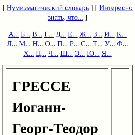
[
Нумизматический словарь
] [
Интересно
знать, что...
]
А...
Б...
В...
Г...
Д...
Е...
Ж...
З...
И...
К...
Л...
М...
Н...
О...
П...
Р...
С...
Т...
У...
Ф...
Х...
Ц...
Ч...
Ш...
Э...
Ю...
Я...
ГРЕССЕ
Иоганн-
Георг-Теодор