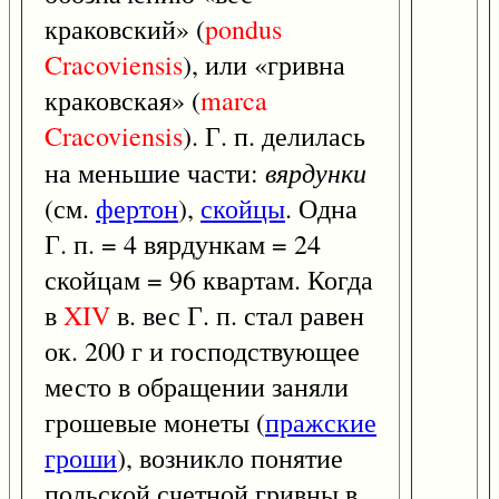
краковский» (
pondus
Cracoviensis
), или «гривна
краковская» (
marca
Cracoviensis
). Г. п. делилась
вярдунки
на меньшие части:
(см.
фертон
),
скойцы
. Одна
Г. п. = 4 вярдункам = 24
скойцам = 96 квартам. Когда
в
XIV
в. вес Г. п. стал равен
ок. 200 г и господствующее
место в обращении заняли
грошевые монеты (
пражские
гроши
), возникло понятие
польской счетной гривны в