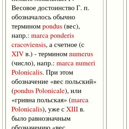
Весовое достоинство Г. п.
обозначалось обычно
термином
pondus
(вес),
напр.:
marca
ponderis
cracoviensis
, а счетное (с
XIV
в.) - термином
numerus
(число), напр.:
marca
numeri
Polonicalis
. При этом
обозначение «вес польский»
(
pondus
Polonicale
), или
«гривна польская» (
marca
Polonicalis
), уже с
XIII
в.
было равнозначным
обозначению «вес