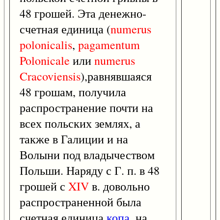
48 грошей. Эта денежно-
счетная единица (
numerus
polonicalis
,
pagamentum
Polonicale
или
numerus
Cracoviensis
),равнявшаяся
48 грошам, получила
распространение почти на
всех польских землях, а
также в Галиции и на
Волыни под владычеством
Польши. Наряду с Г. п. в 48
грошей с
XIV
в. довольно
распространенной была
счетная единица
копа
, на