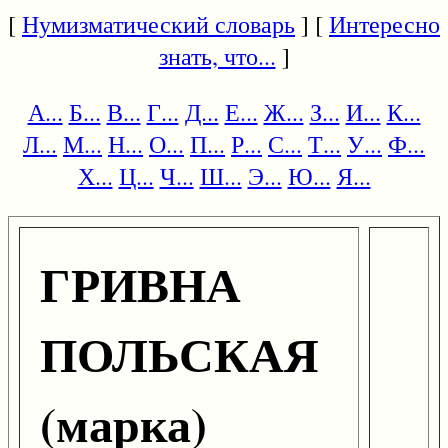
[
Нумизматический словарь
] [
Интересно
знать, что...
]
А...
Б...
В...
Г...
Д...
Е...
Ж...
З...
И...
К...
Л...
М...
Н...
О...
П...
Р...
С...
Т...
У...
Ф...
Х...
Ц...
Ч...
Ш...
Э...
Ю...
Я...
ГРИВНА
ПОЛЬСКАЯ
(марка)