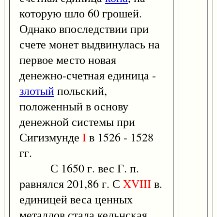
которую шло 60 грошей.
Однако впоследствии при
счете монет выдвинулась на
первое место новая
денежно-счетная единица -
злотый
польский,
положенный в основу
денежной системы при
Сигизмунде
I
в 1526 - 1528
гг.
С 1650 г. вес Г. п.
равнялся 201,86 г. С
XVIII
в.
единицей веса ценных
металлов стала кельнская