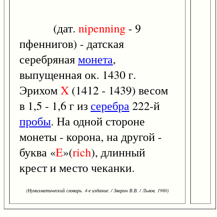
(дат.
nipenning
- 9
пфеннигов) - датская
серебряная
монета
,
выпущенная ок. 1430 г.
Эрихом
X
(1412 - 1439) весом
в 1,5 - 1,6 г из
серебра
222-й
пробы
. На одной стороне
монеты - корона, на другой -
буква «
E
»(
rich
), длинный
крест и место чеканки.
(Нумизматический словарь. 4-е издание. / Зварич В.В. / Львов, 1980)