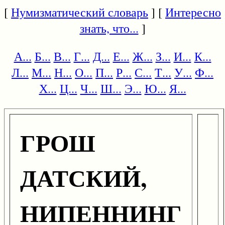
[
Нумизматический словарь
] [
Интересно
знать, что...
]
А...
Б...
В...
Г...
Д...
Е...
Ж...
З...
И...
К...
Л...
М...
Н...
О...
П...
Р...
С...
Т...
У...
Ф...
Х...
Ц...
Ч...
Ш...
Э...
Ю...
Я...
ГРОШ
ДАТСКИЙ,
НИПЕННИНГ