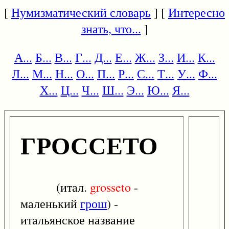
[
Нумизматический словарь
] [
Интересно
знать, что...
]
А...
Б...
В...
Г...
Д...
Е...
Ж...
З...
И...
К...
Л...
М...
Н...
О...
П...
Р...
С...
Т...
У...
Ф...
Х...
Ц...
Ч...
Ш...
Э...
Ю...
Я...
ГРОССЕТО
(итал.
grosseto
-
маленький
грош
) -
итальянское название