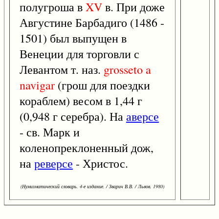
полугроша в
XV
в. При доже
Августине Барбадиго (1486 -
1501) был выпущен в
Венеции для торговли с
Левантом т. наз.
grosseto
a
navigar
(грош для поездки
кораблем) весом в 1,44 г
(0,948 г серебра). На
аверсе
- св. Марк и
коленопреклоненный дож,
на
реверсе
- Христос.
(Нумизматический словарь. 4-е издание. / Зварич В.В. / Львов, 1980)