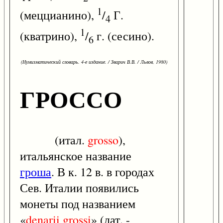
1
(меццианино),
/
Г.
4
1
(кватрино),
/
г. (сесино).
6
(Нумизматический словарь. 4-е издание. / Зварич В.В. / Львов, 1980)
ГРОССО
(итал.
grosso
),
итальянское название
гроша
. В к. 12 в. в городах
Сев. Италии появились
монеты под названием
«
denarii
grossi
» (лат. -