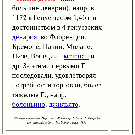
большие денарии), напр. в
1172 в Генуе весом 1,46 г и
достоинством в 4 генуезских
денария
, во Флоренции,
Кремоне, Павии, Милане,
Пизе, Венеции -
матапан
и
др. За этими первыми Г.
последовали, удовлетворяя
потребности торговли, более
тяжелые Г., напр.
болоньино
,
джильято
.
(Словарь нумизмата: Пер. с нем. /Х.Фенглер, Г.Гироу, В.Унгер/ 2-е
изд., перераб. и доп. - М.: Радио и связь, 1993)