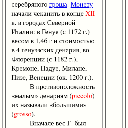
серебряного
гроша
.
Монету
начали чеканить в конце
XII
в. в городах Северной
Италии: в Генуе (с 1172 г.)
весом в 1,46 г и стоимостью
в 4 генуэзских денария, во
Флоренции (с 1182 г.),
Кремоне, Падуе, Милане,
Пизе, Венеции (ок. 1200 г.).
В противоположность
«малым» денариям (
piccolo
)
их называли «большими»
(
grosso
).
Вначале вес Г. был