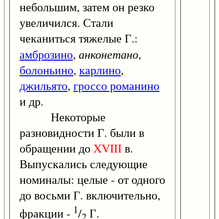
небольшим, затем он резко
увеличился. Стали
чеканиться тяжелые Г.:
анконетано
амброзино
,
,
болоньино
,
карлино
,
джильято
,
гроссо романино
и др.
Некоторые
разновидности Г. были в
обращении до
XVIII
в.
Выпускались следующие
номиналы: целые - от одного
до восьми Г. включительно,
1
фракции -
/
Г.
2