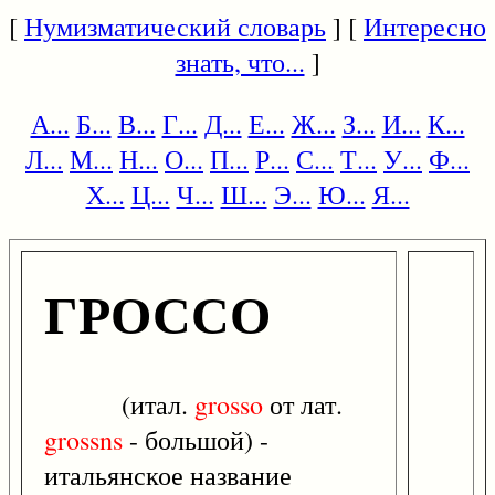
[
Нумизматический словарь
] [
Интересно
знать, что...
]
А...
Б...
В...
Г...
Д...
Е...
Ж...
З...
И...
К...
Л...
М...
Н...
О...
П...
Р...
С...
Т...
У...
Ф...
Х...
Ц...
Ч...
Ш...
Э...
Ю...
Я...
ГРОССО
(итал.
grosso
от лат.
grossns
- большой) -
итальянское название