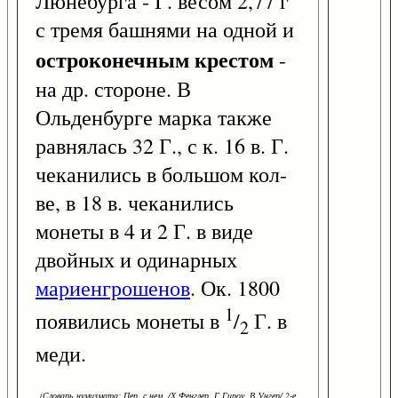
Люнебурга - Г. весом 2,77 г
с тремя башнями на одной и
остроконечным крестом
-
на др. стороне. В
Ольденбурге марка также
равнялась 32 Г., с к. 16 в. Г.
чеканились в большом кол-
ве, в 18 в. чеканились
монеты в 4 и 2 Г. в виде
двойных и одинарных
мариенгрошенов
. Ок. 1800
1
появились монеты в
/
Г. в
2
меди.
(Словарь нумизмата: Пер. с нем. /Х.Фенглер, Г.Гироу, В.Унгер/ 2-е