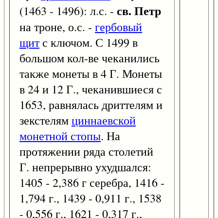
св. Петр
(1463 - 1496): л.с. -
на троне, о.с. -
гербовый
щит
с ключом. С 1499 в
большом кол-ве чеканились
также монеты в 4 Г. Монеты
в 24 и 12 Г., чеканившиеся с
1653, равнялась дриттелям и
зекстелям
циннаевской
монетной стопы
. На
протяжении ряда столетий
Г. непрерывно ухудшался:
1405 - 2,386 г серебра, 1416 -
1,794 г., 1439 - 0,911 г., 1538
- 0,556 г., 1621 - 0,317 г.,