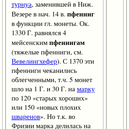
турнуа
, заменившей в Ниж.
пфенниг
Везере в нач. 14 в.
в функции гл. монеты. Ок.
1330 Г. равнялся 4
пфеннигам
мейсенским
(тяжелые пфенниги, см.
Вевелингхефер
). С 1370 эти
пфенниги чеканились
облегченными, т.ч. 5 монет
шло на 1 Г. и 30 Г. на
марку
по 120 «старых хороших»
или 150 «новых плохих
шваренов
». Но т.к. во
Фризии марка делилась на