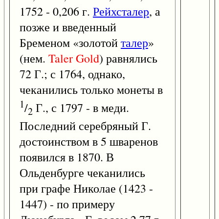
1752 - 0,206 г.
Рейхсталер
, а
позже и введенный
Бременом «золотой
талер
»
(нем.
Taler
Gold
) равнялись
72 Г.; с 1764, однако,
чеканились только монеты в
1
/
Г., с 1797 - в меди.
2
Последний серебряный Г.
достоинством в 5 шваренов
появился в 1870. В
Ольденбурге чеканились
при графе Николае (1423 -
1447) - по примеру