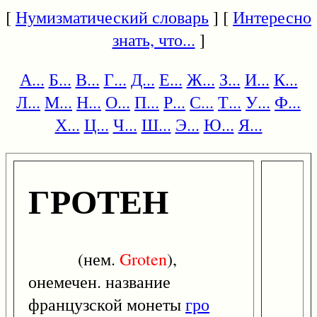
[
Нумизматический словарь
] [
Интересно
знать, что...
]
А...
Б...
В...
Г...
Д...
Е...
Ж...
З...
И...
К...
Л...
М...
Н...
О...
П...
Р...
С...
Т...
У...
Ф...
Х...
Ц...
Ч...
Ш...
Э...
Ю...
Я...
ГРОТЕН
(нем.
Groten
),
онемечен. название
французской монеты
гро