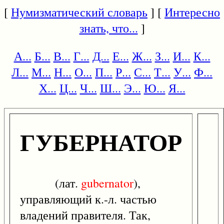
[
Нумизматический словарь
] [
Интересно
знать, что...
]
А...
Б...
В...
Г...
Д...
Е...
Ж...
З...
И...
К...
Л...
М...
Н...
О...
П...
Р...
С...
Т...
У...
Ф...
Х...
Ц...
Ч...
Ш...
Э...
Ю...
Я...
ГУБЕРНАТОР
(лат.
gubernator
),
управляющий к.-л. частью
владений правителя. Так,