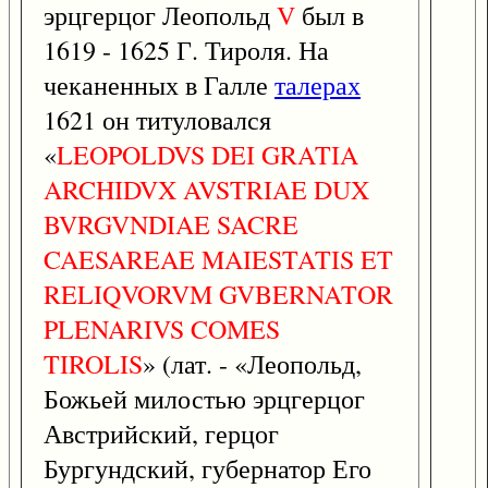
эрцгерцог Леопольд
V
был в
1619 - 1625 Г. Тироля. На
чеканенных в Галле
талерах
1621 он титуловался
«
LEOPOLDVS
DEI
GRATIA
ARCHIDVX
AVSTRIAE
DUX
BVRGVNDIAE
SACRE
CAESAREAE
MAIESTATIS
ET
RELIQVORVM
GVBERNATOR
PLENARIVS
COMES
TIROLIS
» (лат. - «Леопольд,
Божьей милостью эрцгерцог
Австрийский, герцог
Бургундский, губернатор Его