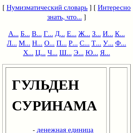
[
Нумизматический словарь
] [
Интересно
знать, что...
]
А...
Б...
В...
Г...
Д...
Е...
Ж...
З...
И...
К...
Л...
М...
Н...
О...
П...
Р...
С...
Т...
У...
Ф...
Х...
Ц...
Ч...
Ш...
Э...
Ю...
Я...
ГУЛЬДЕН
СУРИНАМА
-
денежная единица