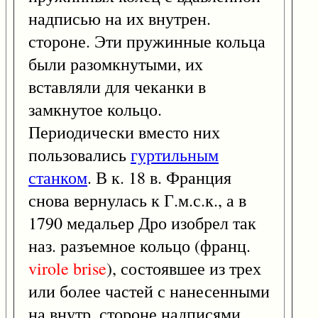
надписью на их внутрен.
стороне. Эти пружинные кольца
были разомкнутыми, их
вставляли для чеканки в
замкнутое кольцо.
Периодически вместо них
пользовались
гуртильным
станком
. В к. 18 в. Франция
снова вернулась к Г.м.с.к., а в
1790 медальер Дро изобрел так
наз. разъемное кольцо (франц.
virole
brise
), состоявшее из трех
или более частей с нанесенными
на внутр. стороне надписями