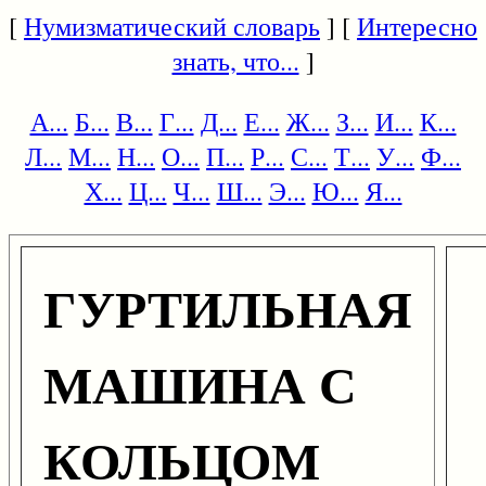
[
Нумизматический словарь
] [
Интересно
знать, что...
]
А...
Б...
В...
Г...
Д...
Е...
Ж...
З...
И...
К...
Л...
М...
Н...
О...
П...
Р...
С...
Т...
У...
Ф...
Х...
Ц...
Ч...
Ш...
Э...
Ю...
Я...
ГУРТИЛЬНАЯ
МАШИНА С
КОЛЬЦОМ