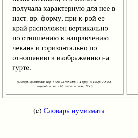
получала характерную для нее в
наст. вр. форму, при к-рой ее
край расположен вертикально
по отношению к направлению
чекана и горизонтально по
отношению к изображению на
гурте.
(Словарь нумизмата: Пер. с нем. /Х.Фенглер, Г.Гироу, В.Унгер/ 2-е изд.,
перераб. и доп. - М.: Радио и связь, 1993)
(c)
Словарь нумизмата