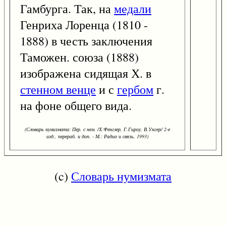
Гамбурга. Так, на
медали
Генриха Лоренца (1810 -
1888) в честь заключения
Таможен. союза (1888)
изображена сидящая Х. в
стенном венце
и с
гербом
г.
на фоне общего вида.
(Словарь нумизмата: Пер. с нем. /Х.Фенглер, Г.Гироу, В.Унгер/ 2-е
изд., перераб. и доп. - М.: Радио и связь, 1993)
(c)
Словарь нумизмата