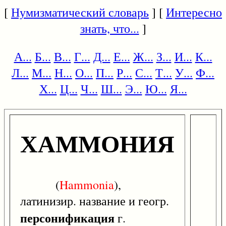
[
Нумизматический словарь
] [
Интересно
знать, что...
]
А...
Б...
В...
Г...
Д...
Е...
Ж...
З...
И...
К...
Л...
М...
Н...
О...
П...
Р...
С...
Т...
У...
Ф...
Х...
Ц...
Ч...
Ш...
Э...
Ю...
Я...
ХАММОНИЯ
(
Hammonia
),
латинизир. название и геогр.
персонификация
г.