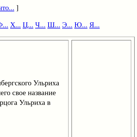
то...
]
...
Х...
Ц...
Ч...
Ш...
Э...
Ю...
Я...
ергского Ульриха
его свое название
рцога Ульриха в