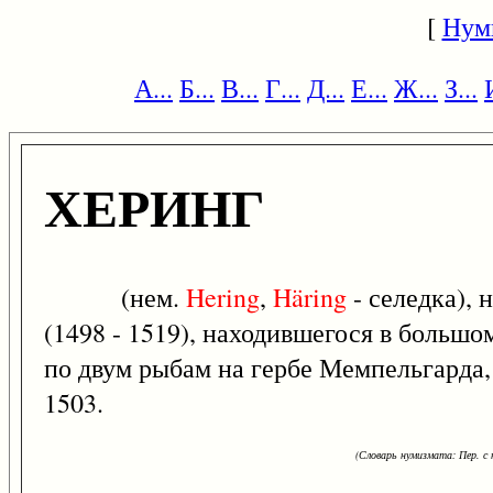
[
Нум
А...
Б...
В...
Г...
Д...
Е...
Ж...
З...
ХЕРИНГ
(нем.
Hering
,
Häring
- селедка), 
(1498 - 1519), находившегося в больш
по двум рыбам на гербе Мемпельгарда,
1503.
(Словарь нумизмата: Пер. с н