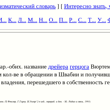
изматический словарь
] [
Интересно знать, ч
И...
К...
Л...
М...
Н...
О...
П...
Р...
С...
Т...
У...
Ф
нар.-обих. название
дрейера
герцога
Вюртемб
ом кол-ве в обращении в Швабии и получивш
 владения, перешедшего в собственность ге
ем. /Х.Фенглер, Г.Гироу, В.Унгер/ 2-е изд., перераб. и доп. - М.: Радио и связь, 1993)