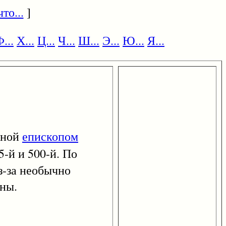
то...
]
...
Х...
Ц...
Ч...
Ш...
Э...
Ю...
Я...
нной
епископом
5-й и 500-й. По
з-за необычно
ены.