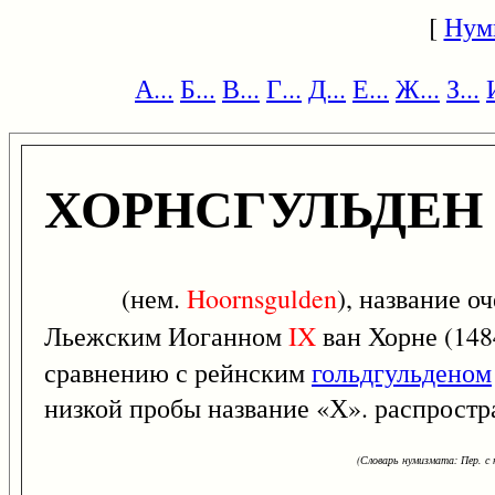
[
Нум
А...
Б...
В...
Г...
Д...
Е...
Ж...
З...
ХОРНСГУЛЬДЕН
(нем.
Hoornsgulden
), название 
Льежским Иоганном
IX
ван Хорне (148
сравнению с рейнским
гольдгульденом
низкой пробы название «Х». распростр
(Словарь нумизмата: Пер. с н