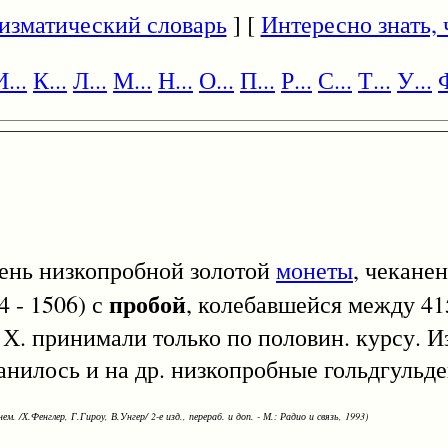
изматический словарь
] [
Интересно знать, ч
И...
К...
Л...
М...
Н...
О...
П...
Р...
С...
Т...
У...
Ф
очень низкопробной золотой
монеты
, чекане
пробой
4 - 1506) с
, колебавшейся между 41
Х. принимали только по половин. курсу. И
анилось и на др. низкопробные гольдгульд
ем. /Х.Фенглер, Г.Гироу, В.Унгер/ 2-е изд., перераб. и доп. - М.: Радио и связь, 1993)