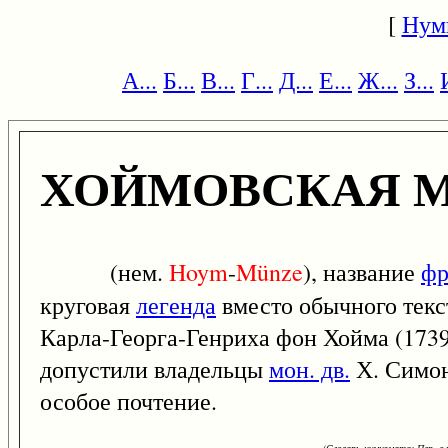
[
Нум
А...
Б...
В...
Г...
Д...
Е...
Ж...
З...
ХОЙМОВСКАЯ 
(нем.
Hoym
-
Münze
), название
фр
круговая
легенда
вместо обычного текс
Карла-Георга-Генриха фон Хойма (1739 
допустили владельцы
мон. дв.
Х. Симон
особое почтение.