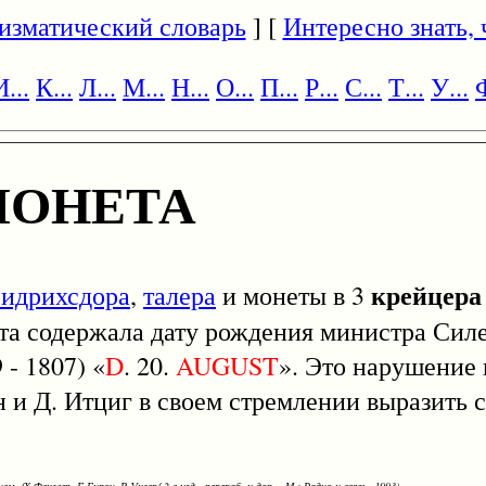
изматический словарь
] [
Интересно знать, ч
И...
К...
Л...
М...
Н...
О...
П...
Р...
С...
Т...
У...
Ф
МОНЕТА
крейцера
идрихсдора
,
талера
и монеты в 3
та содержала дату рождения министра Сил
- 1807) «
D
. 20.
AUGUST
». Это нарушение
 и Д. Итциг в своем стремлении выразить 