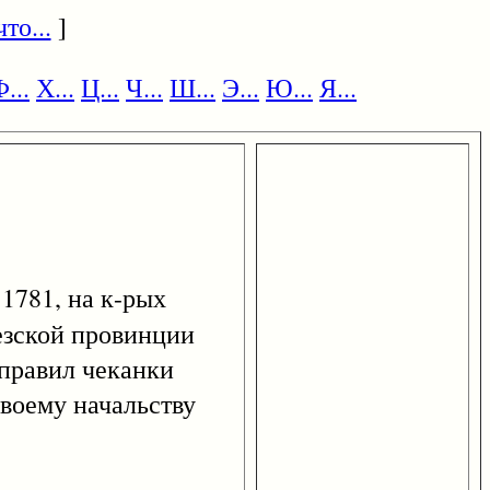
то...
]
...
Х...
Ц...
Ч...
Ш...
Э...
Ю...
Я...
1781, на к-рых
езской провинции
 правил чеканки
своему начальству