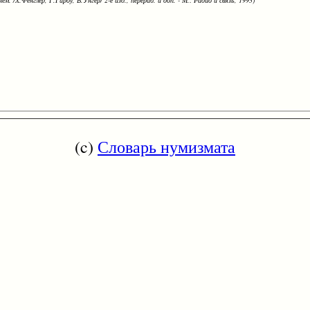
ем. /Х.Фенглер, Г.Гироу, В.Унгер/ 2-е изд., перераб. и доп. - М.: Радио и связь, 1993)
(c)
Словарь нумизмата