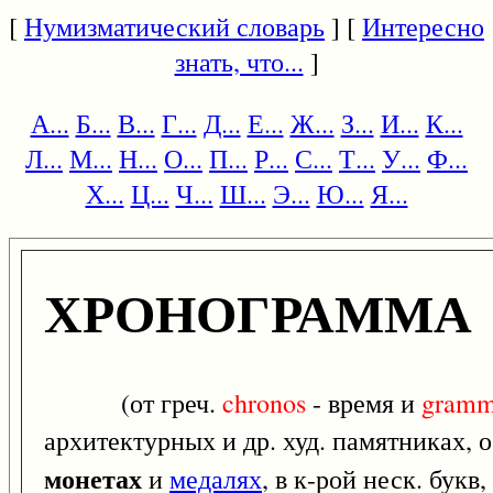
[
Нумизматический словарь
] [
Интересно
знать, что...
]
А...
Б...
В...
Г...
Д...
Е...
Ж...
З...
И...
К...
Л...
М...
Н...
О...
П...
Р...
С...
Т...
У...
Ф...
Х...
Ц...
Ч...
Ш...
Э...
Ю...
Я...
ХРОНОГРАММА
(от греч.
chronos
- время и
gram
архитектурных и др. худ. памятниках, 
монетах
и
медалях
, в к-рой неск. букв