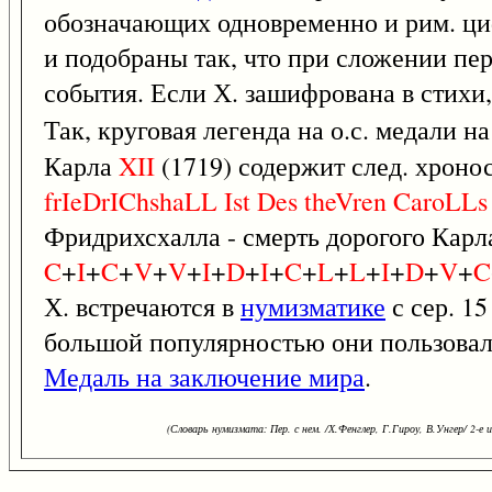
обозначающих одновременно и рим. ц
и подобраны так, что при сложении пе
события. Если Х. зашифрована в стихи,
Так, круговая легенда на о.с. медали н
Карла
XII
(1719) содержит след. хронос
frIeDrIChshaLL
Ist
Des
theVren
CaroLLs
Фридрихсхалла - смерть дорогого Карла»
C
+
I
+
C
+
V
+
V
+
I
+
D
+
I
+
C
+
L
+
L
+
I
+
D
+
V
+
C
Х. встречаются в
нумизматике
с сер. 15
большой популярностью они пользовал
Медаль на заключение мира
.
(Словарь нумизмата: Пер. с нем. /Х.Фенглер, Г.Гироу, В.Унгер/ 2-е из