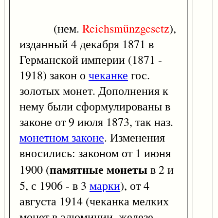
(нем.
Reichsmünzgesetz
),
изданный 4 декабря 1871 в
Германской империи (1871 -
1918) закон о
чеканке
гос.
золотых монет. Дополнения к
нему были сформулированы в
законе от 9 июля 1873, так наз.
монетном законе
. Изменения
вносились: законом от 1 июня
памятные монеты
1900 (
в 2 и
5, с 1906 - в 3
марки
), от 4
августа 1914 (чеканка мелких
монет в алюминии, железе,