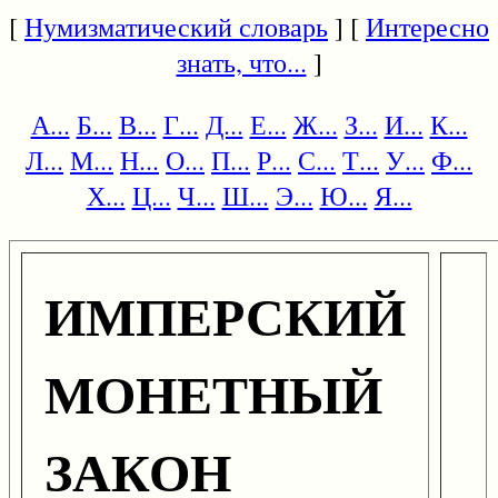
[
Нумизматический словарь
] [
Интересно
знать, что...
]
А...
Б...
В...
Г...
Д...
Е...
Ж...
З...
И...
К...
Л...
М...
Н...
О...
П...
Р...
С...
Т...
У...
Ф...
Х...
Ц...
Ч...
Ш...
Э...
Ю...
Я...
ИМПЕРСКИЙ
МОНЕТНЫЙ
ЗАКОН