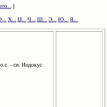
то...
]
...
Х...
Ц...
Ч...
Ш...
Э...
Ю...
Я...
 о.с. - св. Иодокус