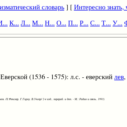
изматический словарь
] [
Интересно знать, ч
И...
К...
Л...
М...
Н...
О...
П...
Р...
С...
Т...
У...
Ф
верской (1536 - 1575): л.с. - еверский
лев
,
ем. /Х.Фенглер, Г.Гироу, В.Унгер/ 2-е изд., перераб. и доп. - М.: Радио и связь, 1993)