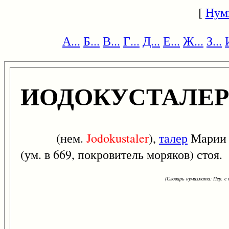
[
Нум
А...
Б...
В...
Г...
Д...
Е...
Ж...
З...
ИОДОКУСТАЛЕР
(нем.
Jodokustaler
),
талер
Марии Е
(ум. в 669, покровитель моряков) стоя.
(Словарь нумизмата: Пер. с н