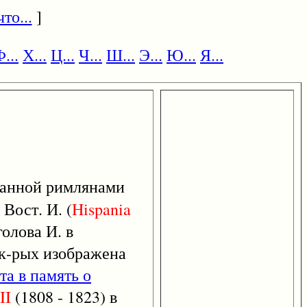
то...
]
...
Х...
Ц...
Ч...
Ш...
Э...
Ю...
Я...
ванной римлянами
Вост. И. (
Hispania
олова И. в
к-рых изображена
а в память о
II
(1808 - 1823) в