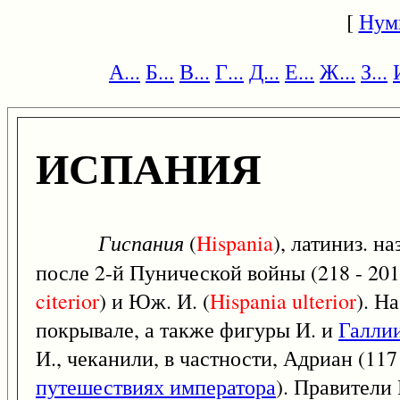
[
Нум
А...
Б...
В...
Г...
Д...
Е...
Ж...
З...
ИСПАНИЯ
Гиспания
(
Hispania
), латиниз. н
после 2-й Пунической войны (218 - 201 
citerior
) и Юж. И. (
Hispania
ulterior
). Н
покрывале, а также фигуры И. и
Галли
И., чеканили, в частности, Адриан (117
путешествиях императора
). Правители