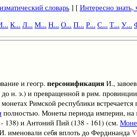
изматический словарь
] [
Интересно знать, ч
И...
К...
Л...
М...
Н...
О...
П...
Р...
С...
Т...
У...
Ф
персонификация
азвание и геогр.
И., завое
до н. э.) и превращенной в рим. провинции 
а монетах Римской республики встречается г
и
полностью. Монеты периода империи, на 
 - 138) и Антоний Пий (138 - 161) (см.
Монет
 И. именовали себя вплоть до Фердинанда
V