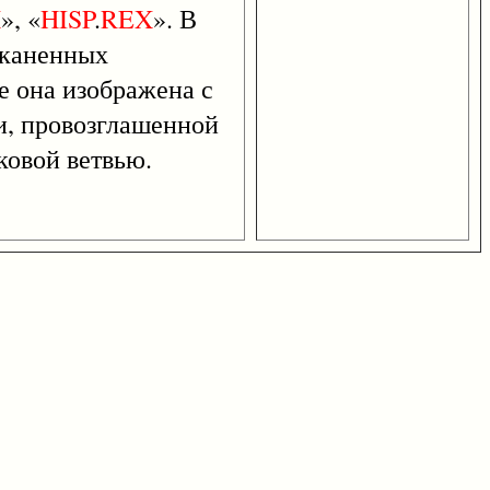
X
», «
HISP
.
REX
». В
чеканенных
е она изображена с
и, провозглашенной
вковой ветвью.