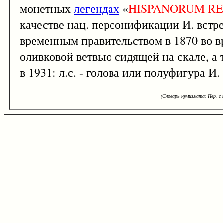
монетных
легендах
«
HISPANORUM
R
качестве нац. персонификации И. встре
временным правительством в 1870 во вр
оливковой ветвью сидящей на скале, а
в 1931: л.с. - голова или полуфигура И
(Словарь нумизмата: Пер. с н