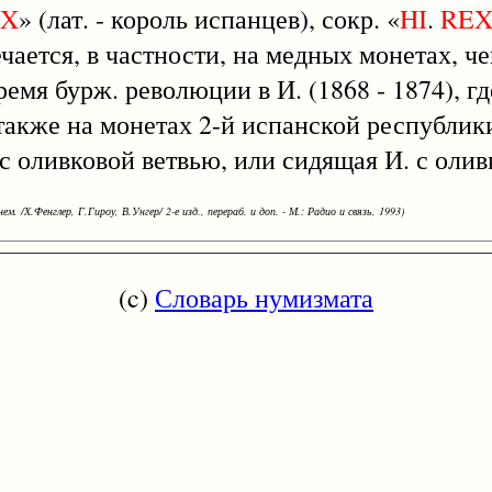
EX
» (лат. - король испанцев), сокр. «
HI
.
RE
чается, в частности, на медных монетах, 
емя бурж. революции в И. (1868 - 1874), гд
 также на монетах 2-й испанской республик
. с оливковой ветвью, или сидящая И. с оли
ем. /Х.Фенглер, Г.Гироу, В.Унгер/ 2-е изд., перераб. и доп. - М.: Радио и связь, 1993)
(c)
Словарь нумизмата