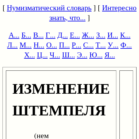
[
Нумизматический словарь
] [
Интересно
знать, что...
]
А...
Б...
В...
Г...
Д...
Е...
Ж...
З...
И...
К...
Л...
М...
Н...
О...
П...
Р...
С...
Т...
У...
Ф...
Х...
Ц...
Ч...
Ш...
Э...
Ю...
Я...
ИЗМЕНЕНИЕ
ШТЕМПЕЛЯ
(нем