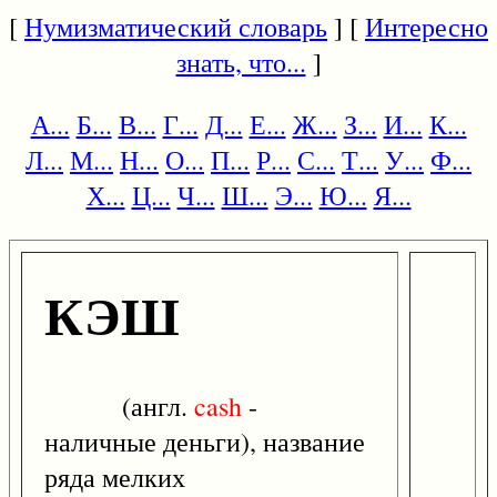
[
Нумизматический словарь
] [
Интересно
знать, что...
]
А...
Б...
В...
Г...
Д...
Е...
Ж...
З...
И...
К...
Л...
М...
Н...
О...
П...
Р...
С...
Т...
У...
Ф...
Х...
Ц...
Ч...
Ш...
Э...
Ю...
Я...
КЭШ
(англ.
cash
-
наличные деньги), название
ряда мелких