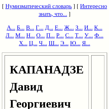
[
Нумизматический словарь
] [
Интересно
знать, что...
]
А...
Б...
В...
Г...
Д...
Е...
Ж...
З...
И...
К...
Л...
М...
Н...
О...
П...
Р...
С...
Т...
У...
Ф...
Х...
Ц...
Ч...
Ш...
Э...
Ю...
Я...
КАПАНАДЗЕ
Давид
Георгиевич