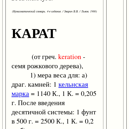
(Нумизматический словарь. 4-е издание. / Зварич В.В. / Львов, 1980)
КАРАТ
(от греч.
keration
-
семя рожкового дерева),
1) мера веса для: а)
драг. камней: 1
кельнская
марка
= 1140 К., 1 К. = 0,205
г. После введения
десятичной системы: 1 фунт
в 500 г. = 2500 К., 1 К. = 0,2