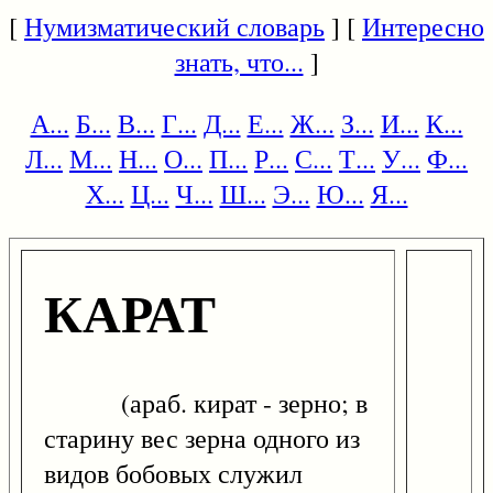
[
Нумизматический словарь
] [
Интересно
знать, что...
]
А...
Б...
В...
Г...
Д...
Е...
Ж...
З...
И...
К...
Л...
М...
Н...
О...
П...
Р...
С...
Т...
У...
Ф...
Х...
Ц...
Ч...
Ш...
Э...
Ю...
Я...
КАРАТ
(араб. кират - зерно; в
старину вес зерна одного из
видов бобовых служил