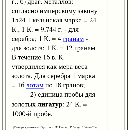
г.; б) драг. металлов:
согласно имперскому закону
1524 1 кельнская марка = 24
К., 1 К. = 9,744 г. - для
серебра; 1 К. = 4
гранам
-
для золота: 1 К. = 12 гранам.
В течение 16 в. К.
утвердился как мера веса
золота. Для серебра 1 марка
= 16
лотам
по 18 гранов;
2) единица пробы для
лигатур
золотых
: 24 К. =
1000-й пробе.
(Словарь нумизмата: Пер. с нем. /Х.Фенглер, Г.Гироу, В.Унгер/ 2-е