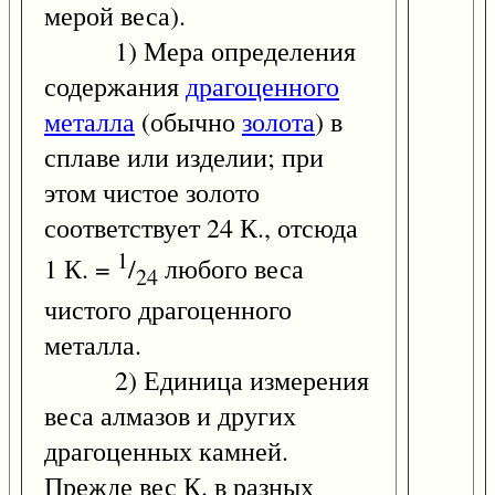
мерой веса).
1) Мера определения
содержания
драгоценного
металла
(обычно
золота
) в
сплаве или изделии; при
этом чистое золото
соответствует 24 К., отсюда
1
1 К. =
/
любого веса
24
чистого драгоценного
металла.
2) Единица измерения
веса алмазов и других
драгоценных камней.
Прежде вес К. в разных