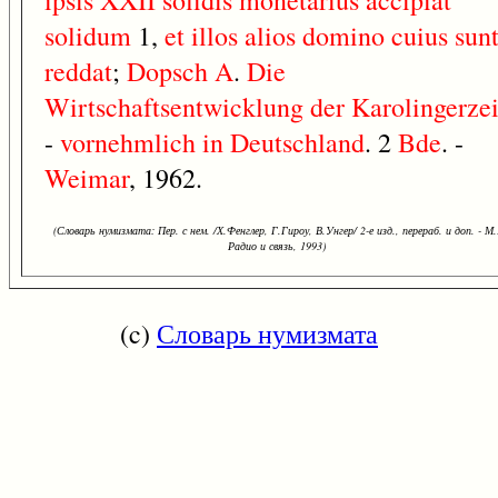
ipsis
XXII
solidis
monetarius
accipiat
solidum
1,
et
illos
alios
domino
cuius
sun
reddat
;
Dopsch
A
.
Die
Wirtschaftsentwicklung
der
Karolingerzei
-
vornehmlich
in
Deutschland
. 2
Bde
. -
Weimar
, 1962.
(Словарь нумизмата: Пер. с нем. /Х.Фенглер, Г.Гироу, В.Унгер/ 2-е изд., перераб. и доп. - М.
Радио и связь, 1993)
(c)
Словарь нумизмата