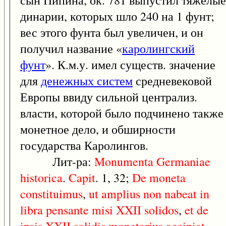
сын Пипина, ок. 781 выпустил тяжелые
динарии, которых шло 240 на 1 фунт;
вес этого фунта был увеличен, и он
получил название «
каролингский
фунт
». К.м.у. имел существ. значение
для
денежных систем
средневековой
Европы ввиду сильной централиз.
власти, которой было подчинено также
монетное дело, и обширности
государства Каролингов.
Лит-ра:
Monumenta
Germaniae
historica
.
Capit
. 1, 32;
De
moneta
constituimus
,
ut
amplius
non
nabeat
in
libra
pensante
misi
XXII
solidos
,
et
de