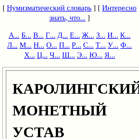
[
Нумизматический словарь
] [
Интересно
знать, что...
]
А...
Б...
В...
Г...
Д...
Е...
Ж...
З...
И...
К...
Л...
М...
Н...
О...
П...
Р...
С...
Т...
У...
Ф...
Х...
Ц...
Ч...
Ш...
Э...
Ю...
Я...
КАРОЛИНГСКИ
МОНЕТНЫЙ
УСТАВ