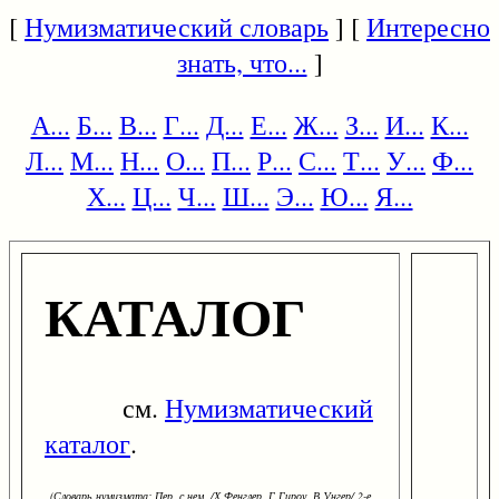
[
Нумизматический словарь
] [
Интересно
знать, что...
]
А...
Б...
В...
Г...
Д...
Е...
Ж...
З...
И...
К...
Л...
М...
Н...
О...
П...
Р...
С...
Т...
У...
Ф...
Х...
Ц...
Ч...
Ш...
Э...
Ю...
Я...
КАТАЛОГ
см.
Нумизматический
каталог
.
(Словарь нумизмата: Пер. с нем. /Х.Фенглер, Г.Гироу, В.Унгер/ 2-е