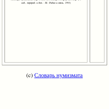
изд., перераб. и доп. - М.: Радио и связь, 1993)
(c)
Словарь нумизмата