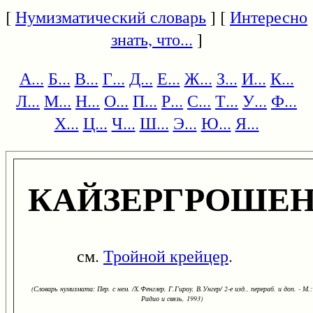
[
Нумизматический словарь
] [
Интересно
знать, что...
]
А...
Б...
В...
Г...
Д...
Е...
Ж...
З...
И...
К...
Л...
М...
Н...
О...
П...
Р...
С...
Т...
У...
Ф...
Х...
Ц...
Ч...
Ш...
Э...
Ю...
Я...
КАЙЗЕРГРОШЕ
см.
Тройной крейцер
.
(Словарь нумизмата: Пер. с нем. /Х.Фенглер, Г.Гироу, В.Унгер/ 2-е изд., перераб. и доп. - М.:
Радио и связь, 1993)