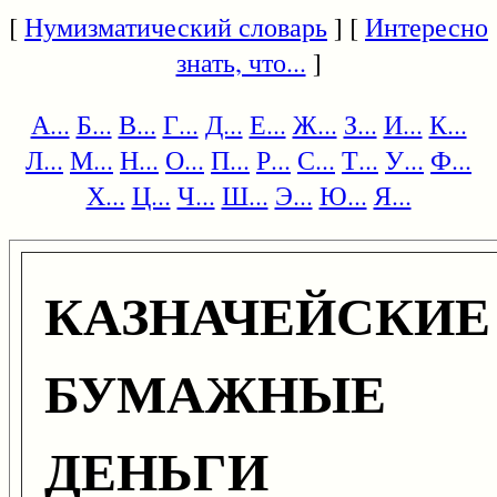
[
Нумизматический словарь
] [
Интересно
знать, что...
]
А...
Б...
В...
Г...
Д...
Е...
Ж...
З...
И...
К...
Л...
М...
Н...
О...
П...
Р...
С...
Т...
У...
Ф...
Х...
Ц...
Ч...
Ш...
Э...
Ю...
Я...
КАЗНАЧЕЙСКИЕ
БУМАЖНЫЕ
ДЕНЬГИ