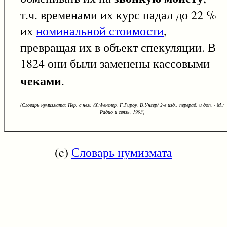
т.ч. временами их курс падал до 22 %
их
номинальной стоимости
,
превращая их в объект спекуляции. В
1824 они были заменены кассовыми
чеками
.
(Словарь нумизмата: Пер. с нем. /Х.Фенглер, Г.Гироу, В.Унгер/ 2-е изд., перераб. и доп. - М.:
Радио и связь, 1993)
(c)
Словарь нумизмата