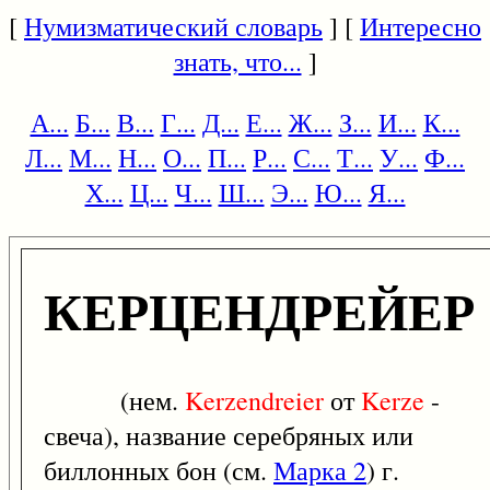
[
Нумизматический словарь
] [
Интересно
знать, что...
]
А...
Б...
В...
Г...
Д...
Е...
Ж...
З...
И...
К...
Л...
М...
Н...
О...
П...
Р...
С...
Т...
У...
Ф...
Х...
Ц...
Ч...
Ш...
Э...
Ю...
Я...
КЕРЦЕНДРЕЙЕР
(нем.
Kerzendreier
от
Kerze
-
свеча), название серебряных или
биллонных бон (см.
Марка 2
) г.