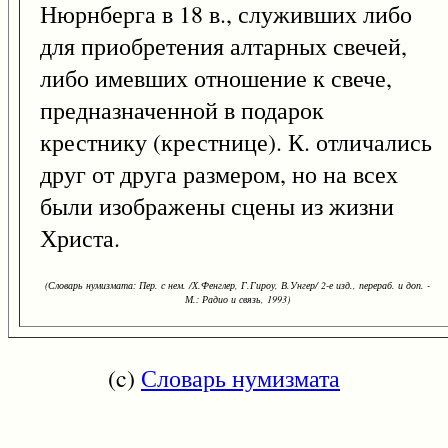
Нюрнберга в 18 в., служивших либо
для приобретения алтарных свечей,
либо имевших отношение к свече,
предназначенной в подарок
крестнику (крестнице). К. отличались
друг от друга размером, но на всех
были изображены сцены из жизни
Христа.
(Словарь нумизмата: Пер. с нем. /Х.Фенглер, Г.Гироу, В.Унгер/ 2-е изд., перераб. и доп. -
М.: Радио и связь, 1993)
(c)
Словарь нумизмата