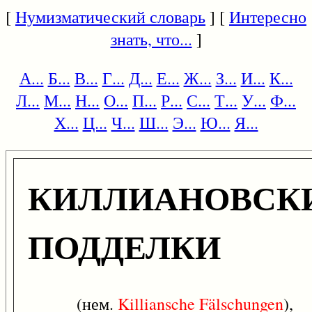
[
Нумизматический словарь
] [
Интересно
знать, что...
]
А...
Б...
В...
Г...
Д...
Е...
Ж...
З...
И...
К...
Л...
М...
Н...
О...
П...
Р...
С...
Т...
У...
Ф...
Х...
Ц...
Ч...
Ш...
Э...
Ю...
Я...
КИЛЛИАНОВСК
ПОДДЕЛКИ
(нем.
Killiansche
Fälschungen
),