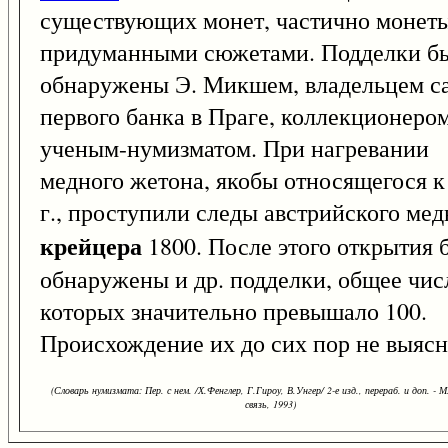
существующих монет, частично монеты
придуманными сюжетами. Подделки б
обнаружены Э. Микшем, владельцем с
первого банка в Праге, коллекционеро
ученым-нумизматом. При нагревании
медного жетона, якобы относящегося к
г., проступили следы австрийского мед
крейцера
1800. После этого открытия 
обнаружены и др. подделки, общее чис
которых значительно превышало 100.
Происхождение их до сих пор не выясн
(Словарь нумизмата: Пер. с нем. /Х.Фенглер, Г.Гироу, В.Унгер/ 2-е изд., перераб. и доп. - М
связь, 1993)