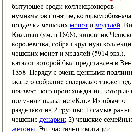
бытующее среди коллекционеров-
нумизматов понятие, которым обознач
подделки чешских
монет
и
медалей
. В
Киллиан (ум. в 1868), чиновник Чешск
королевства, собрал крупную коллекц
чешских монет и медалей (5914 экз.),
каталог которой был представлен в Вен
1858. Наряду с очень ценными подлин
экз. это собрание содержало также под
неизвестного происхождения, которые 
получили название «К.п.» Их обычно
разделяют на 2 группы: 1) самые ранни
чешские
денарии
; 2) чешские семейны
жетоны
. Это частично имитации