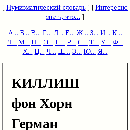
[
Нумизматический словарь
] [
Интересно
знать, что...
]
А...
Б...
В...
Г...
Д...
Е...
Ж...
З...
И...
К...
Л...
М...
Н...
О...
П...
Р...
С...
Т...
У...
Ф...
Х...
Ц...
Ч...
Ш...
Э...
Ю...
Я...
КИЛЛИШ
фон Хорн
Герман