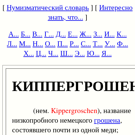
[
Нумизматический словарь
] [
Интересно
знать, что...
]
А...
Б...
В...
Г...
Д...
Е...
Ж...
З...
И...
К...
Л...
М...
Н...
О...
П...
Р...
С...
Т...
У...
Ф...
Х...
Ц...
Ч...
Ш...
Э...
Ю...
Я...
КИППЕРГРОШЕ
(нем.
Kippergroschen
), название
низкопробного немецкого
грошена
,
состоявшего почти из одной меди;