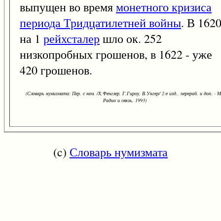
выпущен во время
монетного кризиса
периода Тридцатилетней войны
. В 162
на 1
рейхсталер
шло ок. 252
низкопробных грошенов, в 1622 - уже
420 грошенов.
(Словарь нумизмата: Пер. с нем. /Х.Фенглер, Г.Гироу, В.Унгер/ 2-е изд., перераб. и доп. - М
Радио и связь, 1993)
(c)
Словарь нумизмата