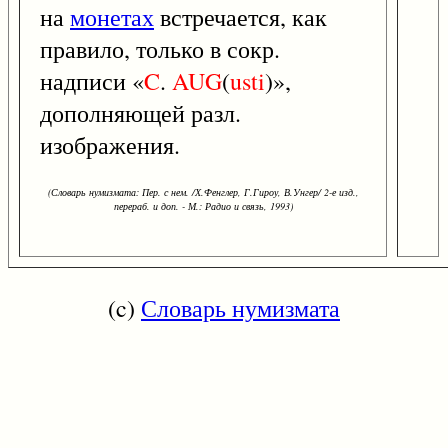
на
монетах
встречается, как
правило, только в сокр.
надписи «
C
.
AUG
(
usti
)»,
дополняющей разл.
изображения.
(Словарь нумизмата: Пер. с нем. /Х.Фенглер, Г.Гироу, В.Унгер/ 2-е изд.,
перераб. и доп. - М.: Радио и связь, 1993)
(c)
Словарь нумизмата