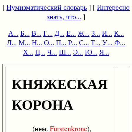
[
Нумизматический словарь
] [
Интересно
знать, что...
]
А...
Б...
В...
Г...
Д...
Е...
Ж...
З...
И...
К...
Л...
М...
Н...
О...
П...
Р...
С...
Т...
У...
Ф...
Х...
Ц...
Ч...
Ш...
Э...
Ю...
Я...
КНЯЖЕСКАЯ
КОРОНА
(нем.
Fürstenkrone
),