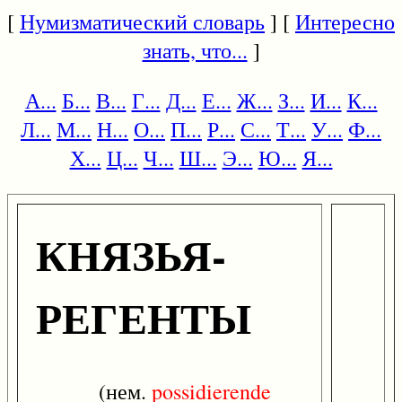
[
Нумизматический словарь
] [
Интересно
знать, что...
]
А...
Б...
В...
Г...
Д...
Е...
Ж...
З...
И...
К...
Л...
М...
Н...
О...
П...
Р...
С...
Т...
У...
Ф...
Х...
Ц...
Ч...
Ш...
Э...
Ю...
Я...
КНЯЗЬЯ-
РЕГЕНТЫ
(нем.
possidierende