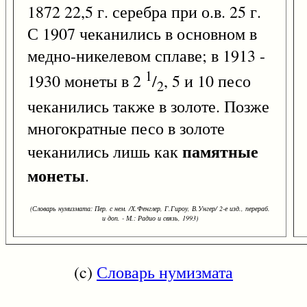
1872 22,5 г. серебра при о.в. 25 г.
С 1907 чеканились в основном в
медно-никелевом сплаве; в 1913 -
1
1930 монеты в 2
/
, 5 и 10 песо
2
чеканились также в золоте. Позже
многократные песо в золоте
памятные
чеканились лишь как
монеты
.
(Словарь нумизмата: Пер. с нем. /Х.Фенглер, Г.Гироу, В.Унгер/ 2-е изд., перераб.
и доп. - М.: Радио и связь, 1993)
(c)
Словарь нумизмата