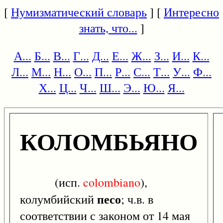
[
Нумизматический словарь
] [
Интересно
знать, что...
]
А...
Б...
В...
Г...
Д...
Е...
Ж...
З...
И...
К...
Л...
М...
Н...
О...
П...
Р...
С...
Т...
У...
Ф...
Х...
Ц...
Ч...
Ш...
Э...
Ю...
Я...
КОЛОМБЬЯНО
(исп.
colombiano
),
песо
колумбийский
; ч.в. в
соответствии с законом от 14 мая