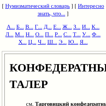
[
Нумизматический словарь
] [
Интересно
знать, что...
]
А...
Б...
В...
Г...
Д...
Е...
Ж...
З...
И...
К...
Л...
М...
Н...
О...
П...
Р...
С...
Т...
У...
Ф...
Х...
Ц...
Ч...
Ш...
Э...
Ю...
Я...
КОНФЕДЕРАТН
ТАЛЕР
Тарговицкий конфедератн
см.