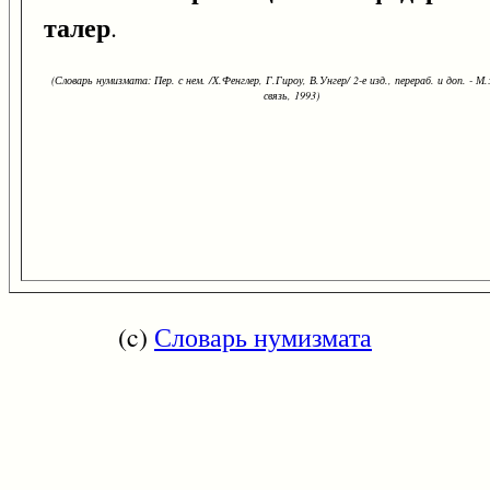
талер
.
(Словарь нумизмата: Пер. с нем. /Х.Фенглер, Г.Гироу, В.Унгер/ 2-е изд., перераб. и доп. - М.
связь, 1993)
(c)
Словарь нумизмата