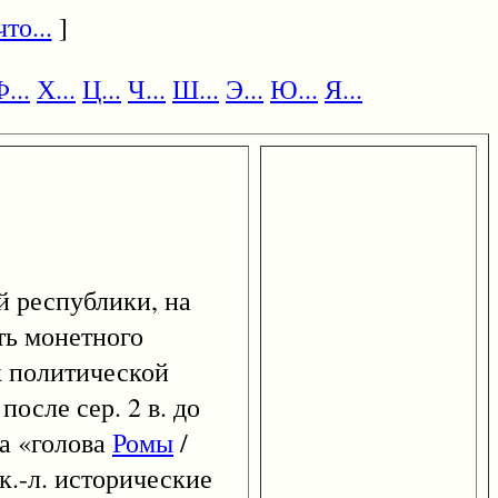
то...
]
...
Х...
Ц...
Ч...
Ш...
Э...
Ю...
Я...
й республики, на
ть монетного
к политической
осле сер. 2 в. до
па «голова
Ромы
/
к.-л. исторические