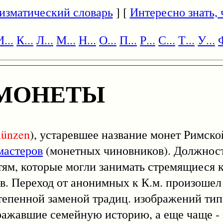
изматический словарь
] [
Интересно знать, ч
И...
К...
Л...
М...
Н...
О...
П...
Р...
С...
Т...
У...
Ф
 МОНЕТЫ
münzen
), устаревшее название монет Римско
мастеров
(монетных чиновников). Должнос
ям, которые могли занимать стремящиеся 
. Переход от анонимных к К.м. произошел п
степенной заменой традиц. изображений ти
ажавшие семейную историю, а еще чаще - 