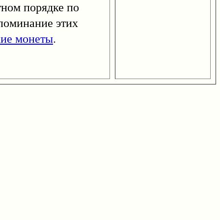
тном порядке по
упоминание этих
ие монеты
.