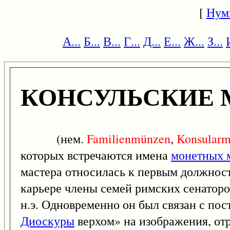
[
Нум
А...
Б...
В...
Г...
Д...
Е...
Ж...
З...
КОНСУЛЬСКИЕ
(нем.
Familienmünzen
,
Konsular
которых встречаются имена
монетных 
мастера относилась к первым должност
карьере члены семей римских сенаторов
н.э. Одновременно он был связан с по
Диоскуры
верхом» на изображения, отр