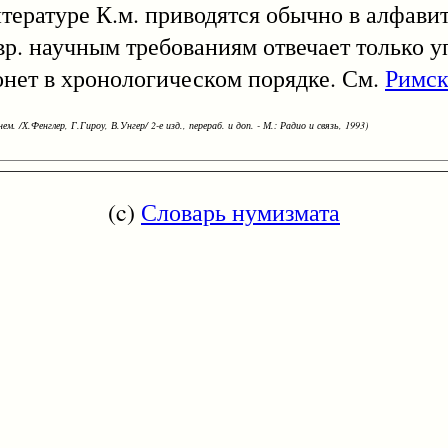
тературе К.м. приводятся обычно в алфави
р. научным требованиям отвечает только 
нет в хронологическом порядке. См.
Римск
ем. /Х.Фенглер, Г.Гироу, В.Унгер/ 2-е изд., перераб. и доп. - М.: Радио и связь, 1993)
(c)
Словарь нумизмата