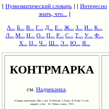
[
Нумизматический словарь
] [
Интересно
знать, что...
]
А...
Б...
В...
Г...
Д...
Е...
Ж...
З...
И...
К...
Л...
М...
Н...
О...
П...
Р...
С...
Т...
У...
Ф...
Х...
Ц...
Ч...
Ш...
Э...
Ю...
Я...
КОНТРМАРКА
см.
Надчеканка
.
(Словарь нумизмата: Пер. с нем. /Х.Фенглер, Г.Гироу, В.Унгер/ 2-е изд.,
перераб. и доп. - М.: Радио и связь, 1993)