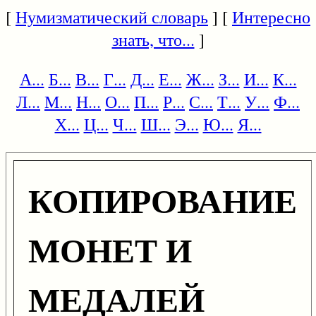
[
Нумизматический словарь
] [
Интересно
знать, что...
]
А...
Б...
В...
Г...
Д...
Е...
Ж...
З...
И...
К...
Л...
М...
Н...
О...
П...
Р...
С...
Т...
У...
Ф...
Х...
Ц...
Ч...
Ш...
Э...
Ю...
Я...
КОПИРОВАНИЕ
МОНЕТ И
МЕДАЛЕЙ