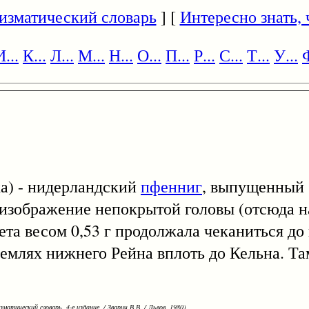
изматический словарь
] [
Интересно знать, ч
И...
К...
Л...
М...
Н...
О...
П...
Р...
С...
Т...
У...
Ф
ка) - нидерландский
пфенниг
, выпущенный
 изображение непокрытой головы (отсюда н
ета весом 0,53 г продолжала чеканиться до
емлях нижнего Рейна вплоть до Кельна. Та
зматический словарь. 4-е издание. / Зварич В.В. / Львов, 1980)