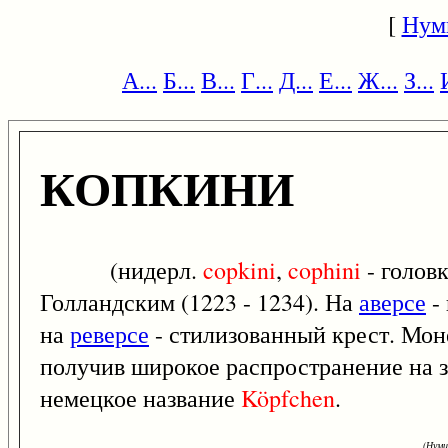
[
Нум
А...
Б...
В...
Г...
Д...
Е...
Ж...
З...
КОПКИНИ
(нидерл.
copkini
,
cophini
- голов
Голландским (1223 - 1234). На
аверсе
-
на
реверсе
- стилизованный крест. Мон
получив широкое распространение на з
немецкое название
Köpfchen
.
(Нуми