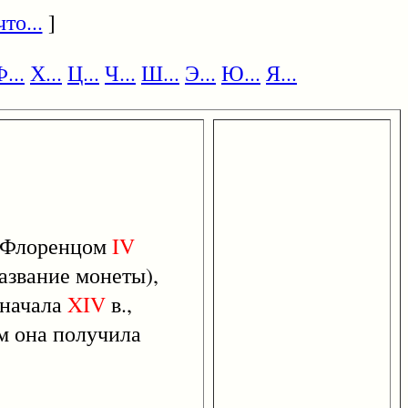
то...
]
...
Х...
Ц...
Ч...
Ш...
Э...
Ю...
Я...
 Флоренцом
IV
азвание монеты),
 начала
XIV
в.,
м она получила