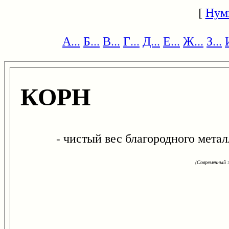
[
Нум
А...
Б...
В...
Г...
Д...
Е...
Ж...
З...
КОРН
- чистый вес благородного металла
(Современный э