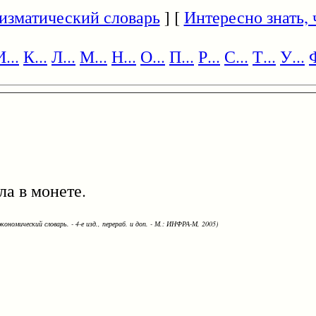
изматический словарь
] [
Интересно знать, ч
И...
К...
Л...
М...
Н...
О...
П...
Р...
С...
Т...
У...
Ф
 в монете.
кономический словарь. - 4-е изд., перераб. и доп. - М.: ИНФРА-М, 2005)