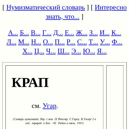
[
Нумизматический словарь
] [
Интересно
знать, что...
]
А...
Б...
В...
Г...
Д...
Е...
Ж...
З...
И...
К...
Л...
М...
Н...
О...
П...
Р...
С...
Т...
У...
Ф...
Х...
Ц...
Ч...
Ш...
Э...
Ю...
Я...
КРАП
см.
Угар
.
(Словарь нумизмата: Пер. с нем. /Х.Фенглер, Г.Гироу, В.Унгер/ 2-е
изд., перераб. и доп. - М.: Радио и связь, 1993)