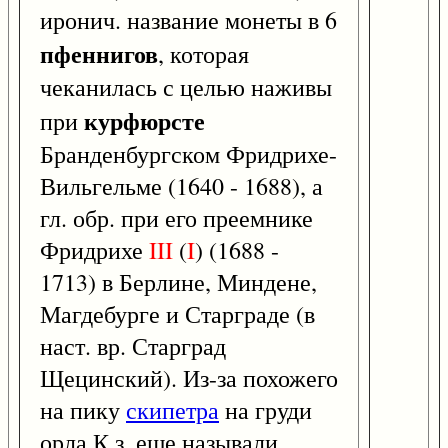
иронич. название монеты в 6
пфеннигов
, которая
чеканилась с целью наживы
курфюрсте
при
Бранденбургском Фридрихе-
Вильгельме (1640 - 1688), а
гл. обр. при его преемнике
Фридрихе
III
(
I
) (1688 -
1713) в Берлине, Миндене,
Магдебурге и Старграде (в
наст. вр. Старград
Щецинский). Из-за похожего
на пику
скипетра
на груди
орла К.з. еще называли