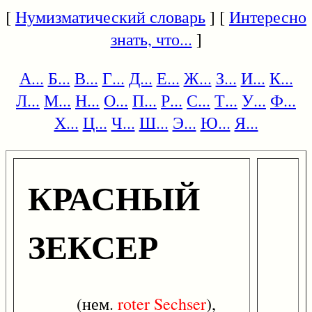
[
Нумизматический словарь
] [
Интересно
знать, что...
]
А...
Б...
В...
Г...
Д...
Е...
Ж...
З...
И...
К...
Л...
М...
Н...
О...
П...
Р...
С...
Т...
У...
Ф...
Х...
Ц...
Ч...
Ш...
Э...
Ю...
Я...
КРАСНЫЙ
ЗЕКСЕР
(нем.
roter
Sechser
),