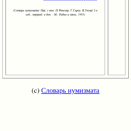
(Словарь нумизмата: Пер. с нем. /Х.Фенглер, Г.Гироу, В.Унгер/ 2-е
изд., перераб. и доп. - М.: Радио и связь, 1993)
(c)
Словарь нумизмата