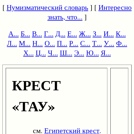
[
Нумизматический словарь
] [
Интересно
знать, что...
]
А...
Б...
В...
Г...
Д...
Е...
Ж...
З...
И...
К...
Л...
М...
Н...
О...
П...
Р...
С...
Т...
У...
Ф...
Х...
Ц...
Ч...
Ш...
Э...
Ю...
Я...
КРЕСТ
«ТАУ»
см.
Египетский крест
.