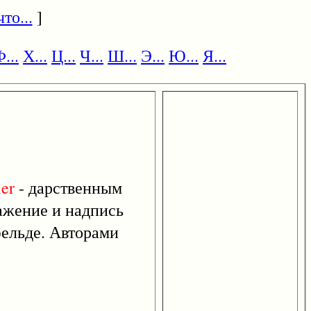
то...
]
...
Х...
Ц...
Ч...
Ш...
Э...
Ю...
Я...
er
- дарственным
ражение и надпись
фельде. Авторами