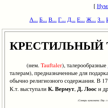
[
Нум
А...
Б...
В...
Г...
Д...
Е...
Ж...
З...
КРЕСТИЛЬНЫЙ 
(нем.
Tauftaler
), талерообразные
талерам), предназначенные для подарк
обычно религиозного содержания. В 17
К. Вермут
Д. Лоос
К.т. выступали
,
и др
(Словарь нумизмата: Пер. с н