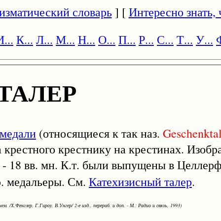
изматический словарь
] [
Интересно знать, ч
И...
К...
Л...
М...
Н...
О...
П...
Р...
С...
Т...
У...
Ф
ТАЛЕР
медали
(относящиеся к так наз.
Geschenktal
а крестного крестнику на крестинах. Изоб
 - 18 вв. мн. К.т. были выпущены в Целлер
. медальеры. См.
Катехизисный талер
.
ем. /Х.Фенглер, Г.Гироу, В.Унгер/ 2-е изд., перераб. и доп. - М.: Радио и связь, 1993)