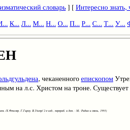
изматический словарь
] [
Интересно знать, ч
И...
К...
Л...
М...
Н...
О...
П...
Р...
С...
Т...
У...
Ф
ЕН
ольдгульдена
, чеканенного
епископом
Утре
енным на л.с. Христом на троне. Существуе
ем. /Х.Фенглер, Г.Гироу, В.Унгер/ 2-е изд., перераб. и доп. - М.: Радио и связь, 1993)