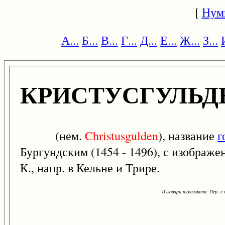
[
Нум
А...
Б...
В...
Г...
Д...
Е...
Ж...
З...
КРИСТУСГУЛЬД
(нем.
Christusgulden
), название
г
Бургундским (1454 - 1496), с изображ
К., напр. в Кельне и Трире.
(Словарь нумизмата: Пер. с н