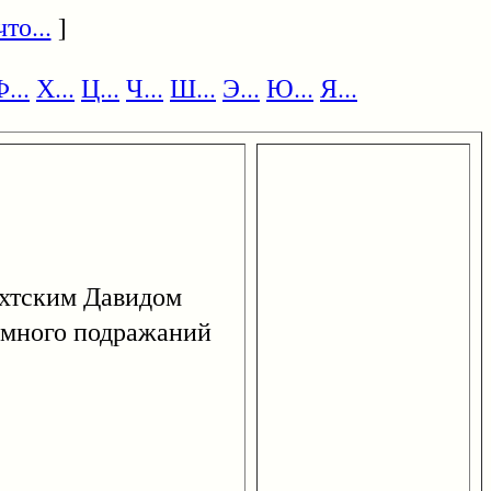
то...
]
...
Х...
Ц...
Ч...
Ш...
Э...
Ю...
Я...
хтским Давидом
т много подражаний